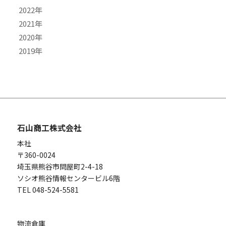
2022
5月
9月
11月
9月
2021
4月
8月
10月
7月
12月
2020
3月
7月
9月
6月
11月
10月
2019
2月
6月
8月
4月
9月
9月
9月
1月
5月
7月
2月
7月
8月
8月
12月
4月
6月
1月
6月
7月
7月
11月
3月
5月
5月
6月
6月
10月
2月
4月
4月
5月
4月
9月
1月
3月
3月
2月
2月
7月
石山商工株式会社
1月
1月
1月
本社
〒360-0024
埼玉県熊谷市問屋町2-4-18
ソシオ熊谷情報センタービル6階
TEL 048-524-5581
物流倉庫