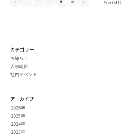
«
‹
7
8
9
10
›
Page 9 of 10
カテゴリー
お知らせ
人事関係
社内イベント
アーカイブ
2026
2025
8月
2024
7月
11月
2023
6月
10月
12月