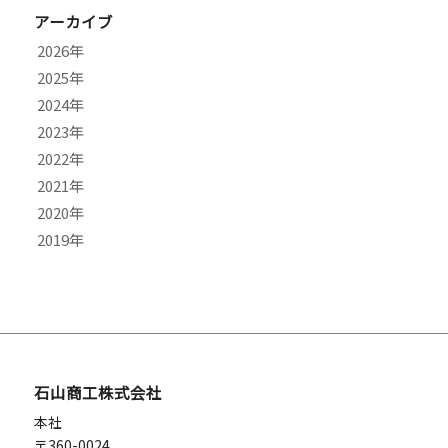
アーカイブ
2026
2025
7月
2024
6月
11月
2023
5月
10月
12月
2022
4月
9月
11月
9月
2021
3月
8月
10月
7月
12月
2020
2月
7月
9月
6月
11月
10月
2019
1月
6月
8月
4月
9月
9月
9月
5月
7月
2月
7月
8月
8月
12月
4月
6月
1月
6月
7月
7月
11月
3月
5月
5月
6月
6月
10月
2月
4月
4月
5月
4月
9月
1月
3月
3月
2月
2月
7月
石山商工株式会社
1月
1月
1月
本社
〒360-0024