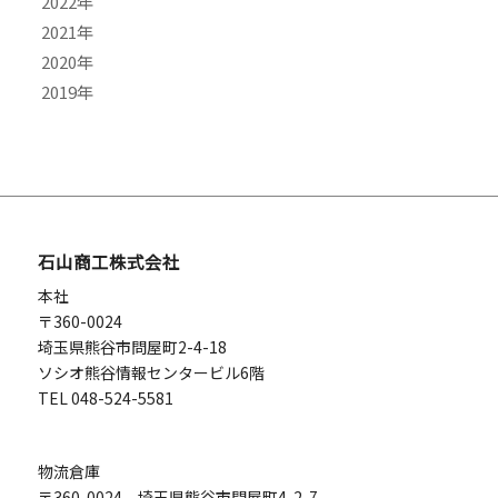
2022
5月
9月
11月
9月
2021
4月
8月
10月
7月
12月
2020
3月
7月
9月
6月
11月
10月
2019
2月
6月
8月
4月
9月
9月
9月
1月
5月
7月
2月
7月
8月
8月
12月
4月
6月
1月
6月
7月
7月
11月
3月
5月
5月
6月
6月
10月
2月
4月
4月
5月
4月
9月
1月
3月
3月
2月
2月
7月
石山商工株式会社
1月
1月
1月
本社
〒360-0024
埼玉県熊谷市問屋町2-4-18
ソシオ熊谷情報センタービル6階
TEL 048-524-5581
物流倉庫
〒360-0024 埼玉県熊谷市問屋町4-2-7