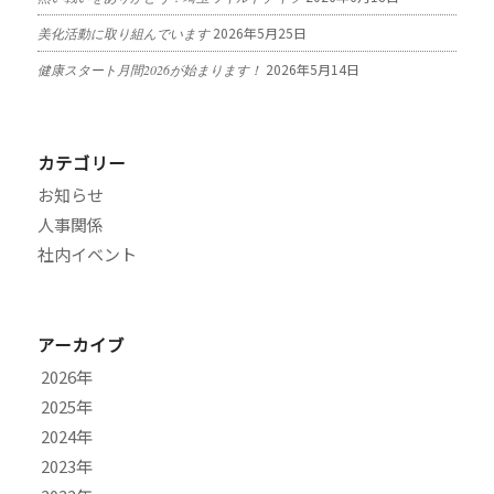
2026年5月25日
美化活動に取り組んでいます
2026年5月14日
健康スタート月間2026が始まります！
カテゴリー
お知らせ
人事関係
社内イベント
アーカイブ
2026
2025
8月
2024
7月
11月
2023
6月
10月
12月