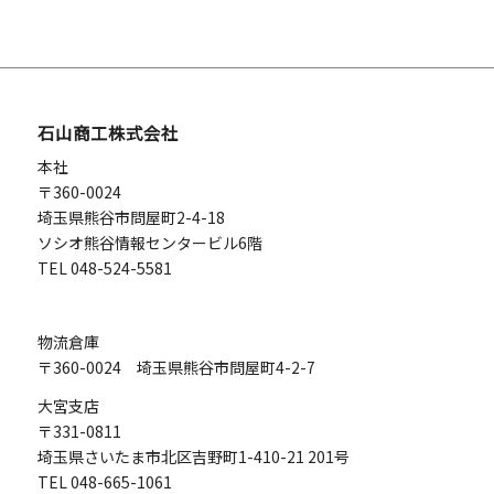
4月
6月
1月
6月
7月
7月
11月
3月
5月
5月
6月
6月
10月
2月
4月
4月
5月
4月
9月
1月
3月
3月
2月
2月
7月
石山商工株式会社
1月
1月
1月
本社
〒360-0024
埼玉県熊谷市問屋町2-4-18
ソシオ熊谷情報センタービル6階
TEL 048-524-5581
物流倉庫
〒360-0024 埼玉県熊谷市問屋町4-2-7
大宮支店
〒331-0811
埼玉県さいたま市北区吉野町1-410-21 201号
TEL 048-665-1061