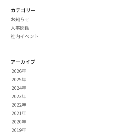
カテゴリー
お知らせ
人事関係
社内イベント
アーカイブ
2026
2025
8月
2024
7月
11月
2023
6月
10月
12月
2022
5月
9月
11月
9月
2021
4月
8月
10月
7月
12月
2020
3月
7月
9月
6月
11月
10月
2019
2月
6月
8月
4月
9月
9月
9月
1月
5月
7月
2月
7月
8月
8月
12月