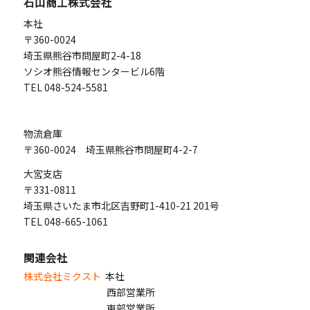
石山商工株式会社
1月
1月
1月
本社
〒360-0024
埼玉県熊谷市問屋町2-4-18
ソシオ熊谷情報センタービル6階
TEL 048-524-5581
物流倉庫
〒360-0024 埼玉県熊谷市問屋町4-2-7
大宮支店
〒331-0811
埼玉県さいたま市北区吉野町1-410-21 201号
TEL 048-665-1061
関連会社
株式会社ミクスト
本社
西部営業所
東部営業所