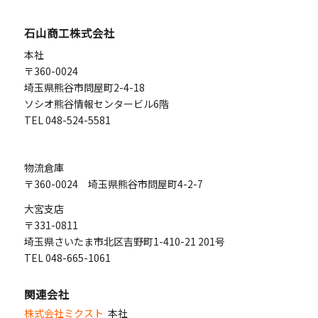
2月
4月
4月
5月
4月
9月
1月
3月
3月
2月
2月
7月
石山商工株式会社
1月
1月
1月
本社
〒360-0024
埼玉県熊谷市問屋町2-4-18
ソシオ熊谷情報センタービル6階
TEL 048-524-5581
物流倉庫
〒360-0024 埼玉県熊谷市問屋町4-2-7
大宮支店
〒331-0811
埼玉県さいたま市北区吉野町1-410-21 201号
TEL 048-665-1061
関連会社
株式会社ミクスト
本社