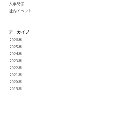
人事関係
社内イベント
アーカイブ
2026
2025
8月
2024
7月
11月
2023
6月
10月
12月
2022
5月
9月
11月
9月
2021
4月
8月
10月
7月
12月
2020
3月
7月
9月
6月
11月
10月
2019
2月
6月
8月
4月
9月
9月
9月
1月
5月
7月
2月
7月
8月
8月
12月
4月
6月
1月
6月
7月
7月
11月
3月
5月
5月
6月
6月
10月