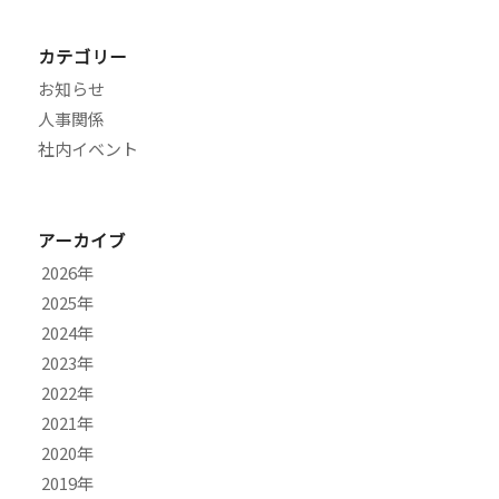
カテゴリー
お知らせ
人事関係
社内イベント
アーカイブ
2026
2025
8月
2024
7月
11月
2023
6月
10月
12月
2022
5月
9月
11月
9月
2021
4月
8月
10月
7月
12月
2020
3月
7月
9月
6月
11月
10月
2019
2月
6月
8月
4月
9月
9月
9月