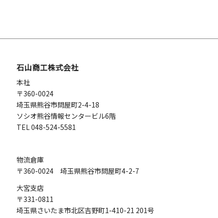
1月
5月
7月
2月
7月
8月
8月
12月
4月
6月
1月
6月
7月
7月
11月
3月
5月
5月
6月
6月
10月
2月
4月
4月
5月
4月
9月
1月
3月
3月
2月
2月
7月
石山商工株式会社
1月
1月
1月
本社
〒360-0024
埼玉県熊谷市問屋町2-4-18
ソシオ熊谷情報センタービル6階
TEL 048-524-5581
物流倉庫
〒360-0024 埼玉県熊谷市問屋町4-2-7
大宮支店
〒331-0811
埼玉県さいたま市北区吉野町1-410-21 201号